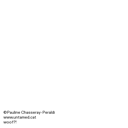
©Pauline Chasseray-Peraldi
www.untamed.cat
woof?!